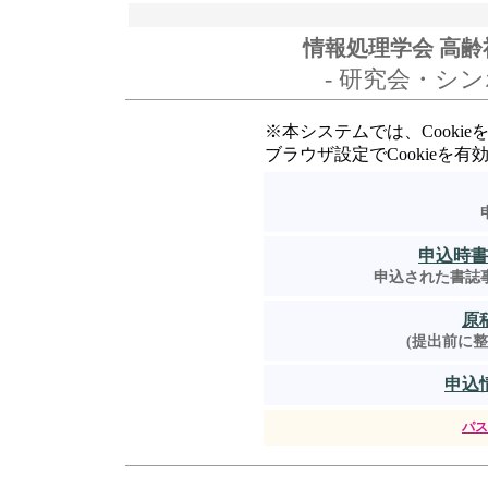
情報処理学会 高齢
- 研究会・シン
※本システムでは、Cooki
ブラウザ設定でCookieを
申込時書
申込された書誌
原
(提出前に
申込
パス